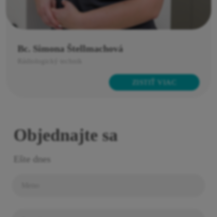
SPÄŤ
Bc. Simona Štellmachová
Rádiologický technik
ZISTIŤ VIAC
Objednajte sa
Ešte dnes