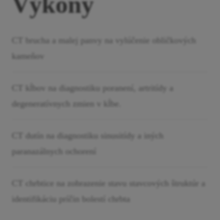
Výkony
CT brucha a malej panvy na vylúčenie obličkových
kameňov
CT kĺbov na diagnostiku poranení, artritídy a
degeneratívnych zmien v kĺbe.
CT dutín na diagnostiku sinusitídy a iných
paranazálnych ochorení
CT chrbtice na zobrazenie stavu stavcových štruktúr a
identifikáciu príčin bolestí chrbta