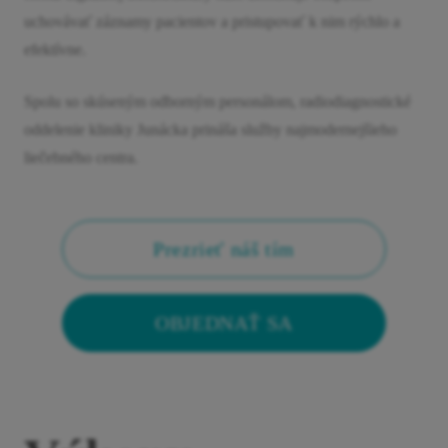
uchovávať záznamy pacientov a pristupovať k nim rýchlo a
efektívne.
Spolu so skúseným odborným personálom, radiodiagnostické
oddelenie kliniky Junácka prináša služby najmodernejšieho
liečebného centra.
Prezrieť náš tím
OBJEDNAŤ SA