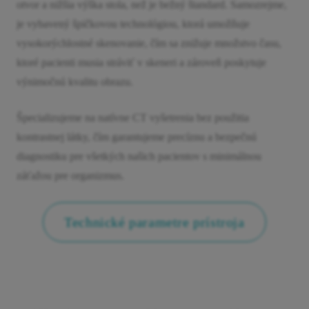
otvor a nižšia výška stola, než je bežný štandard. Samozrejme,
je vybavený špičkovou technológiou, ktorá umožňuje
vysokorýchlostné skenovanie, čím sa znižuje množstvo času,
ktoré pacienti musia stráviť v skeneri a zároveň poskytuje
výnimočnú kvalitu obrazu.
Špecializujeme na natívne CT vyšetrenia bez použitia
kontrastnej látky, čím garantujeme precíznu a bezpečnú
diagnostiku pre všetkých našich pacientov s minimálnou
záťažou pre organizmus.
Technické parametre prístroja