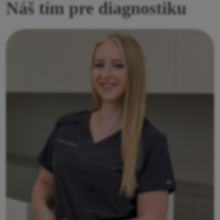
Náš tím pre diagnostiku
Bc. Simona Štellmachová
Rádiologický technik
Simona študovala na Slovenskej zdravotníckej
univerzite odbor rádiologický technik. Štúdium úspešne
ukončila s titulom bakalára. Po vysokej škole sa hneď
zamestnala vo svojom odbore a pokračuje v tejto práci
dodnes. Keďže ju jej práca veľmi baví, mala chuť a
odhodlanie sa vzdelávať aj ďalej, preto si po čase
urobila aj špecializáciu v odbore rádiológia. Tým, že sa
zamestnala hneď po škole a pohybuje sa v tomto
prostredí už niekoľko rokov, nabrala mnoho skúseností
v práci s rádiologickými prístrojmi ale aj v práci s
ľuďmi.