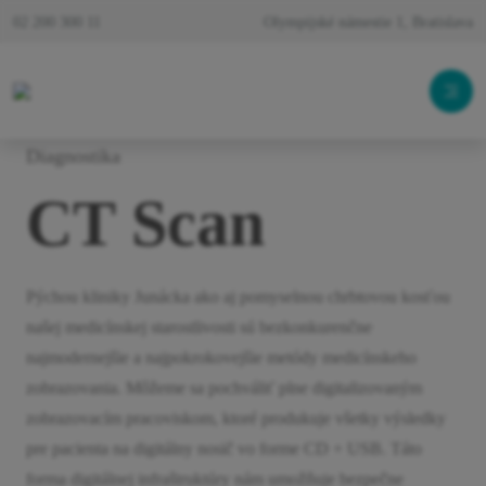
02 200 300 11
Olympijské námestie 1, Bratislava
Diagnostika
CT Scan
Pýchou kliniky Junácka ako aj pomyselnou chrbtovou kosťou
našej medicínskej starostlivosti sú bezkonkurenčne
najmodernejšie a najpokrokovejšie metódy medicínskeho
zobrazovania. Môžeme sa pochváliť plne digitalizovaným
zobrazovacím pracoviskom, ktoré produkuje všetky výsledky
pre pacienta na digitálny nosič vo forme CD + USB. Táto
forma digitálnej infraštruktúry nám umožňuje bezpečne