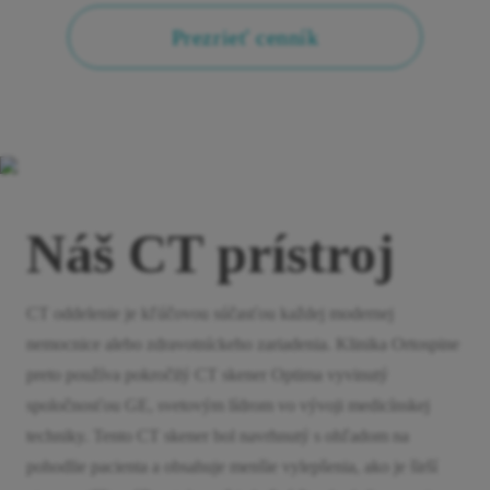
Prezrieť cenník
Náš CT prístroj
CT oddelenie je kľúčovou súčasťou každej modernej
nemocnice alebo zdravotníckeho zariadenia. Klinika Ortospine
preto používa pokročilý CT skener Optima vyvinutý
spoločnosťou GE, svetovým lídrom vo vývoji medicínskej
techniky. Tento CT skener bol navrhnutý s ohľadom na
pohodlie pacienta a obsahuje menšie vylepšenia, ako je širší