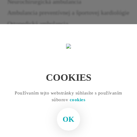
Neurochirurgická ambulancia
Ambulancia preventívnej a športovej kardiológie
Ortopedická ambulancia
Centrum prevencie
Detská kardiologická ambulancia
Ambulancia športového lekára
Neurologická ambulancia
COOKIES
Používaním tejto webstránky súhlasíte s používaním
súborov
cookies
OK