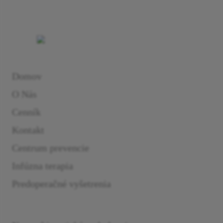
Domov
O Nás
Cenník
Kontakt
Centrum prevencie
Infúzna terapia
Predoperačné vyšetrenia